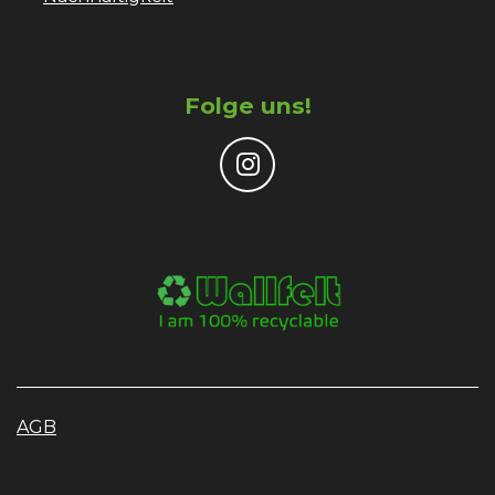
Folge uns!
I
n
s
t
a
g
r
a
m
AGB