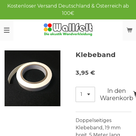
Kostenloser Versand Deutschland & Österreich ab
Zum
100€
Hauptinhalt
springen
Klebeband
3,95 €
In den
Warenkorb
Doppelseitiges
Klebeband, 19 mm
breit, 5 Meter lang