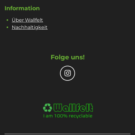
Information
Über Wallfelt
Nachhaltigkeit
Folge uns!
I
n
s
t
a
g
r
a
m