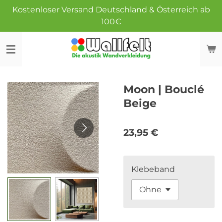
Kostenloser Versand Deutschland & Österreich ab
Zum
100€
Hauptinhalt
springen
Moon | Bouclé
Beige
23,95 €
Klebeband