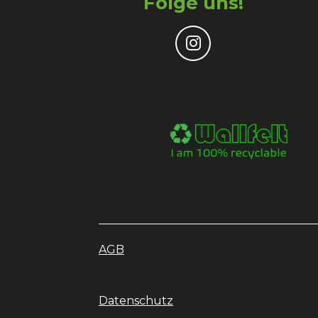
Folge uns!
I
n
s
t
a
g
r
a
m
AGB
Datenschutz