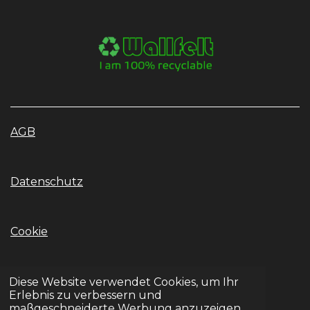
s
t
a
g
r
a
m
AGB
Datenschutz
Cookie
Impressum
Diese Website verwendet Cookies, um Ihr
Erlebnis zu verbessern und
maßgeschneiderte Werbung anzuzeigen.