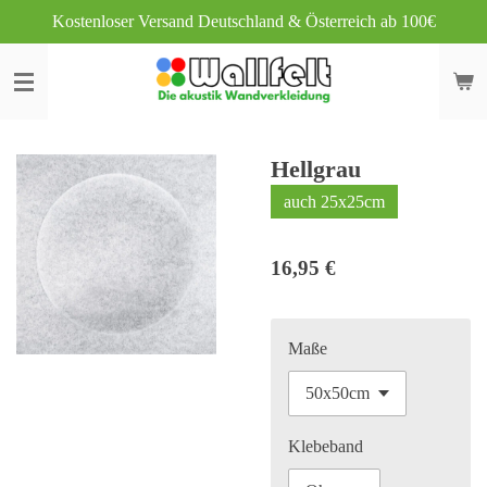
Kostenloser Versand Deutschland & Österreich ab 100€
Zum
Hauptinhalt
springen
Hellgrau
auch 25x25cm
16,95 €
Maße
Klebeband