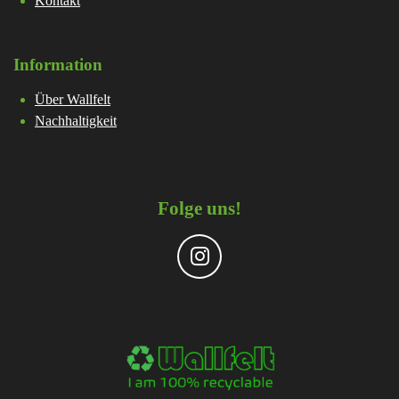
Kontakt
Information
Über Wallfelt
Nachhaltigkeit
Folge uns!
I
n
s
t
a
g
r