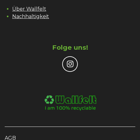
Über Wallfelt
Nachhaltigkeit
Folge uns!
I
n
s
t
a
g
r
a
m
AGB